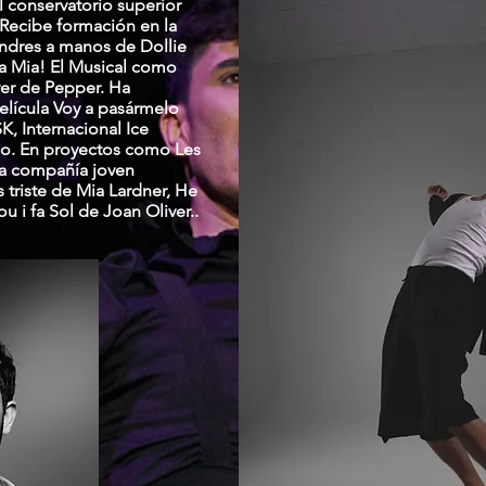
el conservatorio superior
 Recibe formación en la
ndres a manos de Dollie
 Mia! El Musical como
ver de Pepper. Ha
elícula Voy a pasármelo
, Internacional Ice
co. En proyectos como Les
 la compañía joven
triste de Mia Lardner, He
u i fa Sol de Joan Oliver..