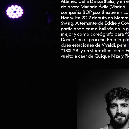
Atteneo della Danza (Italia) y en 
de danza Maríade Ávila (Madrid).
compañía BOP jazz theatre en Lo
Henry. En 2022 debuta en Mamma
Swing, Alternante de Eddie y Co
participado como bailarín en la p
mejor y como coreógrafo para “SK
Dance” en el proceso Preolímpi
dues estaciones de Vivaldi, para
“180LAB”y en videoclips como Es 
vuelto a caer de Quique Niza y Plo