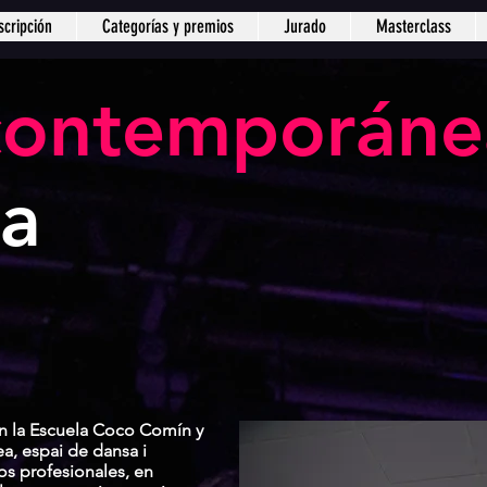
scripción
Categorías y premios
Jurado
Masterclass
contemporán
a
n la Escuela Coco Comín y
, espai de dansa i
os profesionales, en